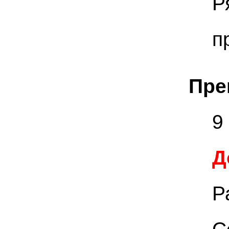
Р
п
Пре
9
Д
Р