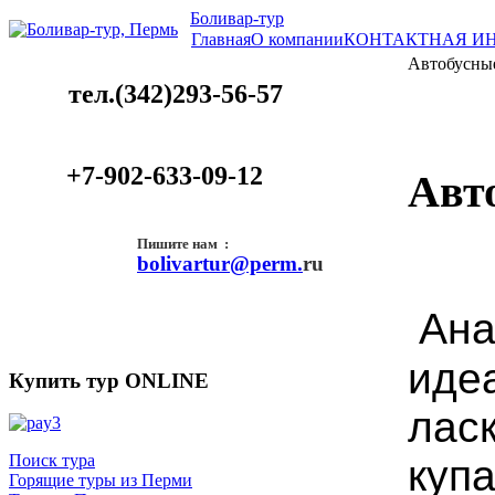
Боливар-тур
Главная
О компании
КОНТАКТНАЯ И
Автобусные
тел.
(342)293-56-57
+7-902-633-09-12
Авт
Пишите нам :
bolivartur@perm.
ru
Ана
иде
Купить тур ONLINE
лас
Поиск тура
куп
Горящие туры из Перми