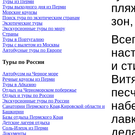
Туры из Перми
пля
Туры выходного дня из Перми
Морские круизы
зон
Поиск тура по экзотическим странам
Экзотические туры
Экскурсионные туры по миру
Страны
Все
Туры в Португалию
Туры с вылетом из Москвы
нас
Автобусные туры по Европе
Туры по России
и с
Автобусом на Черное море
Вит
Речные круизы из Перми
Туры в Абхазию
пес
Отдых на Черноморском побережье
Отдых и туры по России
Экскурсионные туры по России
наб
Санатории Пермского Края,Кировской области и
Башкирии
лавк
Базы отдыха Пермского Края
Детские лагеря отдыха
Соль-Илецк из Перми
дел
Документы