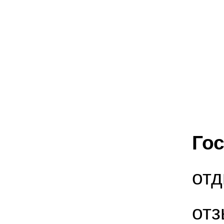
Го
отд
отз