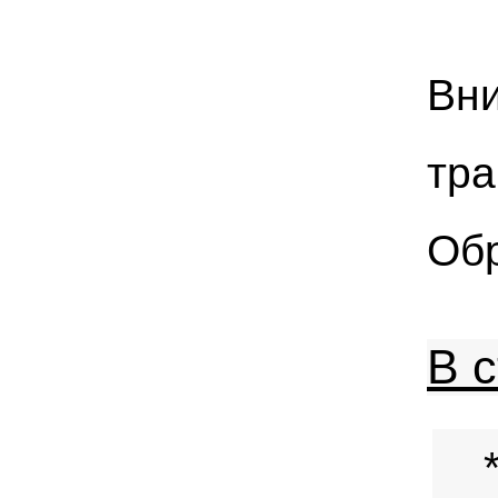
Вни
тра
Обр
В с