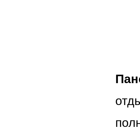
Пан
отд
пол