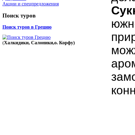
Акции и спецпредложения
Сук
Поиск туров
южне
Поиск туров в Грецию
при
(
Халкидики, Салоники,о. Корфу)
мож
аро
зам
кон