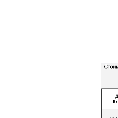
Стоим
Д
вы