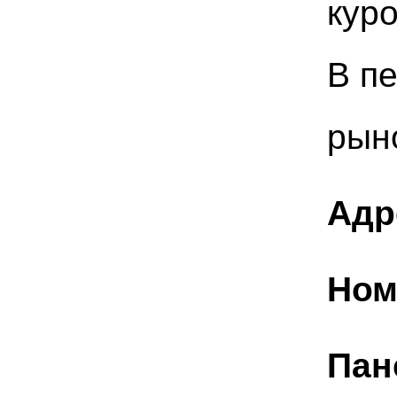
куро
В п
рын
Адр
Ном
Пан