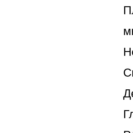
П
м
Н
С
Д
Г