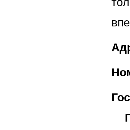
тол
впе
Ад
Но
Го