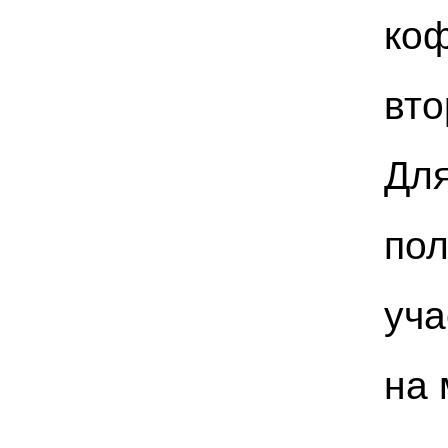
коф
вто
Для
пол
уча
на 