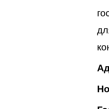
го
дл
ко
Ад
Но